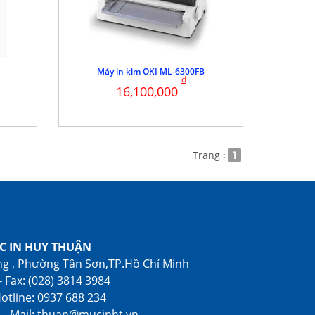
Máy in kim OKI ML-6300FB
đ
16,100,000
Trang
1
:
C IN HUY THUẬN
ông , Phường Tân Sơn,TP.Hồ Chí Minh
- Fax: (028) 3814 3984
otline: 0937 688 234
n - Mail: thuan@mucinht.vn