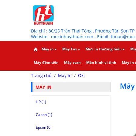
Địa chỉ : 86/25 Trần Thái Tông , Phường Tân Sơn,TP
Website : mucinhuythuan.com - Email: thuan@muc
Máy in
Máy Fax
Mực in thương hiệu
Mự
Máy đếm tiền
Máy scan
Màn hình vi tính
Máy in c
Trang chủ
/
Máy in
/
Oki
Máy 
MÁY IN
HP (1)
Canon (1)
Epson (0)