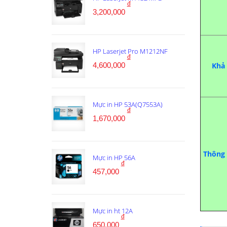
đ
3,200,000
HP Laserjet Pro M1212NF
đ
4,600,000
Khả 
Mực in HP 53A(Q7553A)
đ
1,670,000
Thông s
Mực in HP 56A
đ
457,000
Mực in ht 12A
đ
650,000