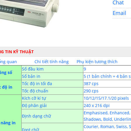
Chat
Email
G TIN KỸ THUẬT
ổng quan
Chi tiết tính năng
Phụ kiện tương thích
Số đầu kim
9
ông số
Số bản in
5 (1 bản chính + 4 bản s
Tốc độ in tối đa
387 cps
 độ in
Tốc độ chuẩn
290 cps
Kích cỡ kí tự
10/12/15/17.1/20 pixels
Độ phân giải
240 x 216 dpi
Emphasised, Enhanced, D
Định dạng chữ
Shadows, Bold, Underline
 năng in
Courier, Roman, Swiss, S
Font chữ