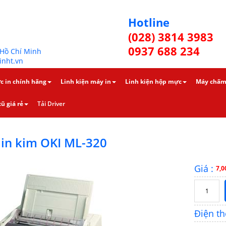
Hotline
(028) 3814 3983
0937 688 234
.Hồ Chí Minh
inht.vn
c in chính hãng
Linh kiện máy in
Linh kiện hộp mực
Máy chấm
ũ giá rẻ
Tải Driver
in kim OKI ML-320
Giá :
7,0
Điện th