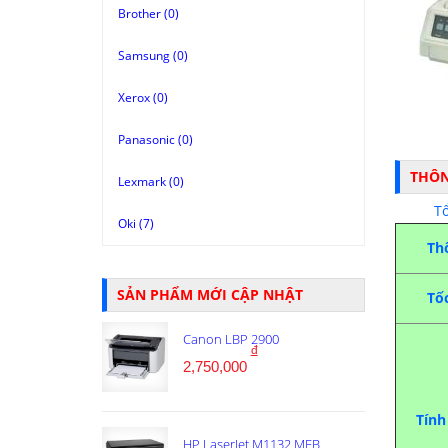
Brother (0)
Samsung (0)
Xerox (0)
Panasonic (0)
THÔN
Lexmark (0)
T
Oki (7)
Th
SẢN PHẨM MỚI CẬP NHẬT
Tốc
Canon LBP 2900
đ
2,750,000
Tính
HP LaserJet M1132 MFB