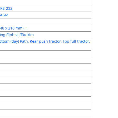
l RS-232
M AGM
48 x 210 mm) ...
ộng định vị đầu kim
ottom (đáy) Path, Rear push tractor, Top full tractor,