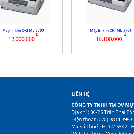
Máy in kim OKI ML-5790
Máy in kim OKI ML-5791
đ
đ
12,000,000
16,100,000
LIÊN HỆ
CÔNG TY TNHH TM DV MỰ
Địa chỉ : 86/25 Trần Thái T
Điện thoại: (028) 3814 3983 
Mã Số Thuế: 0311416547 - H
Website: https://mucinht.v