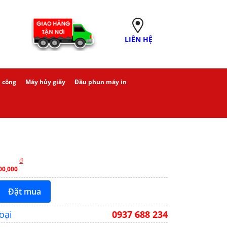
LIÊN HỆ
 công
Máy hủy giấy
Đầu phun máy in
đ
00,000
Đặt mua
oại
0937 688 234