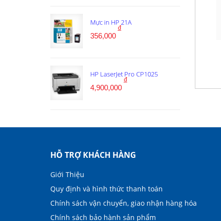
Mực in HP 21A
đ
356,000
HP LaserJet Pro CP1025
đ
4,900,000
HỖ TRỢ KHÁCH HÀNG
Giới Thiệu
Quy định và hình thức thanh toán
Chính sách vận chuyển, giao nhận hàng hóa
Chính sách bảo hành sản phẩm