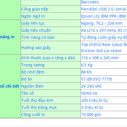
Barcodes.
Cổng giao tiếp
Parrallel, USB 2.0, Seria
Ngôn ngữ in
Epson LQ, IBM PPR, IB
Giấy liên tục
Ngang: 76,2 - 254 mm
Giấy tiêu chuẩn
A4 (210 x 297 mm), A5 (1
năng in
Tính năng cơ bản
Tự động cuốn giấy, tự đ
Top (trên)/ Rear (sau)/ B
Hướng vào giấy
Friction fed cut sheet
Kích thước (cao x rộng x dài)
116 x 398 x 345 mm
Trọng lượng
6,5 Kg
Bộ nhớ đệm
88 Kb
Độ ồn
57 dB (ISO 7779)
ố chi tiết
Nguồn điện
2V-240 VAC
Tần số
50/60 Hz
Tuổi thọ đầu kim
200 triệu kí tự
Tuổi thọ băng mực
3 triệu kí tự
Công suất in
10.000 giờ.