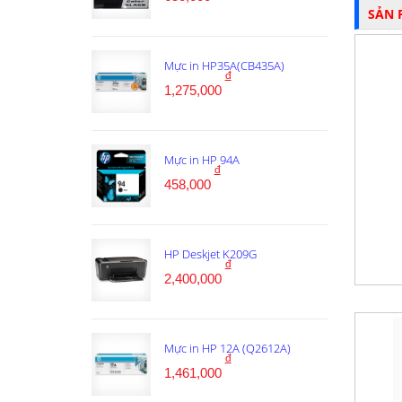
SẢN 
Mực in HP35A(CB435A)
đ
1,275,000
Mực in HP 94A
đ
458,000
HP Deskjet K209G
đ
2,400,000
Mực in HP 12A (Q2612A)
đ
1,461,000