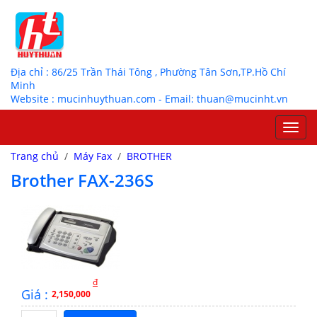
Địa chỉ : 86/25 Trần Thái Tông , Phường Tân Sơn,TP.Hồ Chí
Minh
Website : mucinhuythuan.com - Email: thuan@mucinht.vn
Toggl
navig
Trang chủ
/
Máy Fax
/
BROTHER
Brother FAX-236S
đ
Giá :
2,150,000